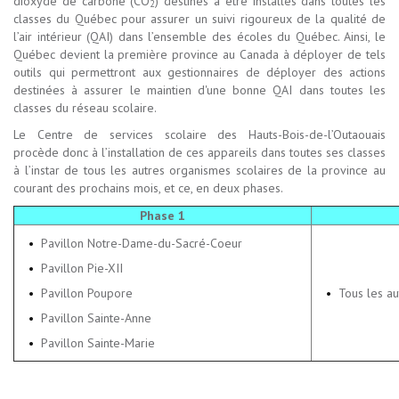
dioxyde de carbone (CO
) destinés à être installés dans toutes les
2
classes du Québec pour assurer un suivi rigoureux de la qualité de
l’air intérieur (QAI) dans l’ensemble des écoles du Québec. Ainsi, le
Québec devient la première province au Canada à déployer de tels
outils qui permettront aux gestionnaires de déployer des actions
destinées à assurer le maintien d'une bonne QAI dans toutes les
classes du réseau scolaire.
Le Centre de services scolaire des Hauts-Bois-de-l’Outaouais
procède donc à l’installation de ces appareils dans toutes ses classes
à l’instar de tous les autres organismes scolaires de la province au
courant des prochains mois, et ce, en deux phases.
Phase 1
Pavillon Notre-Dame-du-Sacré-Coeur
Pavillon Pie-XII
Pavillon Poupore
Tous les au
Pavillon Sainte-Anne
Pavillon Sainte-Marie