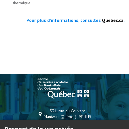
thermique.
Pour plus d’informations, consultez
Québec.ca
.
331, rue du Couvent
Maniwaki (Québec) J9E 1H5
Téléphone :
819-449-7866