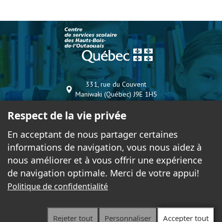
331, rue du Couvent
Maniwaki (Québec) J9E 1H5
Respect de la vie privée
Téléphone :
819-449-7866
Sans frais :
888-831-9606
En acceptant de nous partager certaines
Télécopieur : 819-449-2636
informations de navigation, vous nous aidez à
nous améliorer et à vous offrir une expérience
Courriel :
communications@csshbo.gouv.qc.ca
de navigation optimale. Merci de votre appui!
Politique de confidentialité
Rejeter tout
Personnaliser
Accepter tout