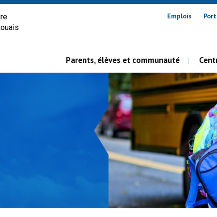
Emplois
Port
ire
aouais
Parents, élèves et communauté
Centr