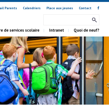
ail Parents
Calendriers
Place aux jeunes
Contact
e de services scolaire
Intranet
Quoi de neuf?