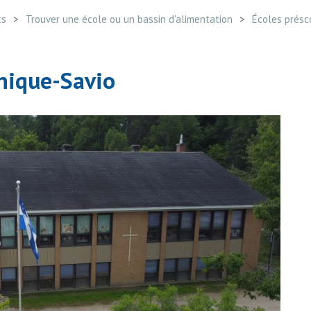
ts
Trouver une école ou un bassin d'alimentation
Écoles présco
nique-Savio