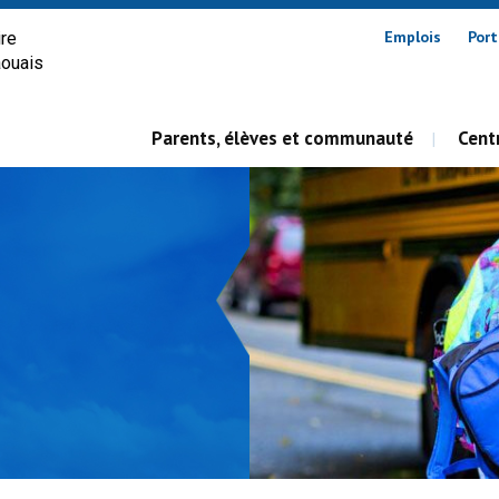
Emplois
Port
ire
aouais
Parents, élèves et communauté
Centr