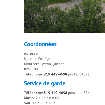
Coordonnées
Adresse
8, rue du Collège
Montcerf-Lytton, Québec
J0W 1N0
Téléphone:
819 449-4698
poste: 14821
Service de garde
Téléphone:
819 449-4698
poste: 14624
Matin:
7 h 15 à 8 h 05
Soir:
14 h 50 à 18 h