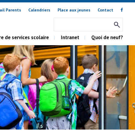
ail Parents
Calendriers
Place aux jeunes
Contact
e de services scolaire
Intranet
Quoi de neuf?